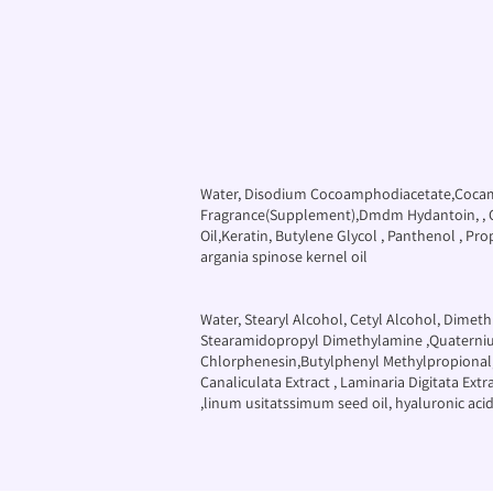
Water, Disodium Cocoamphodiacetate,Cocam
Fragrance(Supplement),Dmdm Hydantoin, , CI 
Oil,Keratin, Butylene Glycol , Panthenol , Pro
argania spinose kernel oil
Water, Stearyl Alcohol, Cetyl Alcohol, Dimet
Stearamidopropyl Dimethylamine ,Quaternium-
Chlorphenesin,Butylphenyl Methylpropional, He
Canaliculata Extract , Laminaria Digitata Ex
,linum usitatssimum seed oil, hyaluronic acid