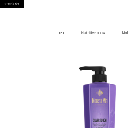
דלג לתפריט
Nutritive סדרת
בית