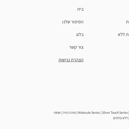
בית
ת
הסיפור שלנו
ת ללא
בלוג
צור קשר
הצהרת נגישות
מורנה מיה | שמפו | Molecule Series | Silver Touch Series | Nutritive Series | AI Series | מוצרים | פתרונות שיער | מסכת שיער | חומצה היאלורונית | אומגה 3 | שמן ארגן | קרטין | ויטמין E | שמן קיק | שמן צ'יה | בוסווליה | בניית
 | ללא מלחים