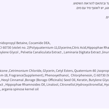
ד ובהתאם להוראות השימוש.
גע, יש לשטוף מיד עם מים.
ם.
idopropyl Betaine, Cocamide DEA,
60730 (violet no. 2)Polyquaternium-11,Glycerine,Citric Acid,Hippophae Rha
pylene Glycol , Pelvetia Canaliculata Extract , Laminaria Digitata Extract ,lin
hicone ,Cetrimonium Chloride, Glycerin, Cetyl Esters, Quaternium-80 ,Isopro
18, Fragrance(Supplement), Phenoxyethanol, Chlorphenesin, Ci 60730 (Viole
xyl Cinnamal ,Borage (Borago Officinalis) Seed Oil, Keratin, Butylene Glycol
tract , Hippophae Rhamnoides Oil, Linalool, Citronellol,Hydroxycitronellal,
, argania spinose kernel oil