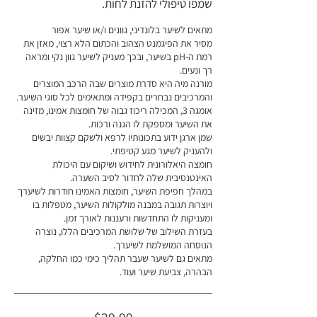
שמפו טיפולי להזנת לחות.
מתאים לשיער בלונדיני, גוונים ו/או שיער אפור
מסיר את הפיגמנט הצהוב והכתום הלא רצוי, מאזן את
רמת ה-pH בשיער, ובכך מעניק לשיער גוון נקי ומראה
רך ונעים.
מורנה מיה היא סדרת מוצרים שבה הרכב המוצרים
והמרכיבים נבחרים בקפידה ומתאימים לכל סוגי השיער.
אומגה 3, המכילה ריכוז גבוה של חומצות אמינו, מזינה
את השיער ומספקת לו הגנה ורכות.
שמן ארגן ידוע בתכונותיו לרפא ולשקם קצוות יבשים
ולהעניק לשיער מגע קטיפתי.
חומצה היאלורונית לחידוש ושיקום עם היכולת
האינטנסיבית שלה לחדור לסיב השערה.
במהלך חפיפת השיער, חומצות האמינו חודרות לשיערך
ויוצרות תגובה במבנה מולקולות השיער, מטפלות בו
ומעניקות לו התחדשות ורעננות לאורך זמן.
בעזרת השילוב של שלושת המרכיבים הללו, נוצרה
הנוסחה המושלמת לשיערך.
מתאים גם לשיער שעבר תהליך כימי כמו החלקה,
הבהרה, צביעת שיער ועוד.