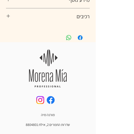
שיקום אינטנסיבי מבפנים 
- מסכה עוצמתית המכילה 
רכיבים
רכיבים פעילים החודרים לעומק סיב השערה, ומשקמים 
אותה מבפנים החוצה לקבלת מראה בריא ומלא חיוניות.
Aqua, Cetyl alcohol, Stearyl alcohol, 
Dimethicone, Glycerin, Cetyl esters, Isopropyl 
Myristate, Quaternium-80, Parfum,  Argania 
הזנה עמוקה ולחות אינטנסיבית
 - מועשרת ברכיבים 
spinosa kernel oil, Behentrimonium 
מזינים ובלחות מרוכזת, המסייעים בהחזרת הרכות, 
methosulfate, Borago officinalis seed oil, 
האלסטיות והברק הטבעי של השיער.
Butylene glycol, Cetrimonium chloride, Citric 
acid, Distearyldimonium chloride, Hippophae 
rhamnoides oil,   Hydrolysed Vegetable 
חיזוק והגנה מפני שבירה 
- הפורמולה מסייעת בחיזוק 
Protein PG-Propyl Silanetriol, Hydrolyzed 
סיבי השיער, מפחיתה שבירה ומשפרת את עמידותו בפני 
keratin, Propylene glycol, Rosmarinus 
נזקים יומיומיים.
officinalis leaf oil, Stearamidopropyl 
dimethylamine, Benzyl alcohol, Dmdm 
hydantoin, Potassium sorbate, Sodium 
מתאימה לשיער רגיש, פגום או לאחר טיפולים כימיים 
- 
benzoate, Benzyl salicylate, Hexyl cinnamal, 
נוסחה עדינה במיוחד, שפותחה במיוחד עבור שיער 
מורנה מיה
Hydroxycitronellal, Limonene, Linalool.
שעבר החלקות, צביעה, הבהרה או טיפולים כימיים 
אחרים – מבלי לפגוע במרקם השיער.
שדרות התמרים 2, אילת
8804801
הוראות שימוש: